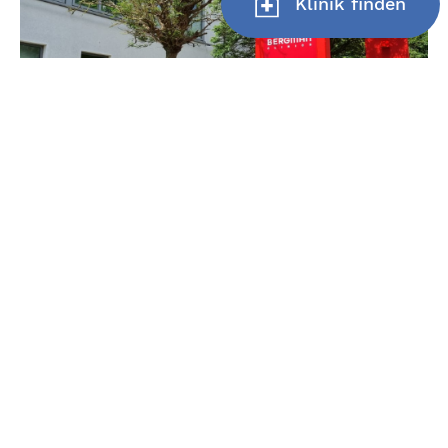
Klinik finden
Bergman Clinics Medical Eye-Care Hamburg-Farmsen
Berner-Heerweg 173-175
22159 Hamburg-Farmsen
+49 (0)40 645585-0
info@medical-eye-care.de
Mehr Informationen