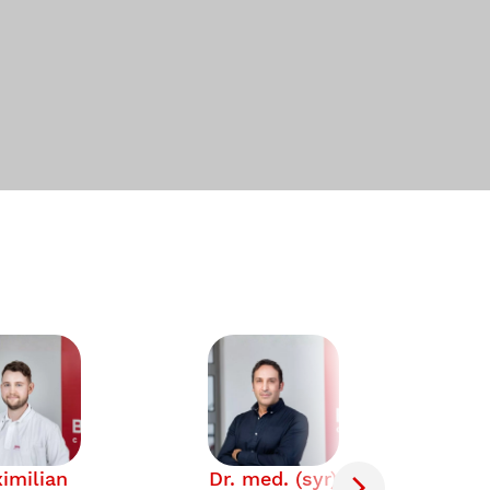
imilian
Dr. med. (syr)
Isa