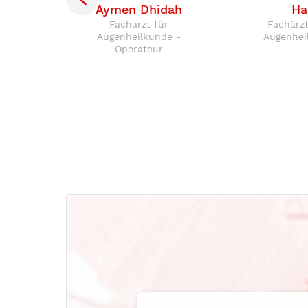
e
Aymen Dhidah
Ha
Facharzt für
Fachärzt
Augenheilkunde -
Augenhei
für
Operateur
nde