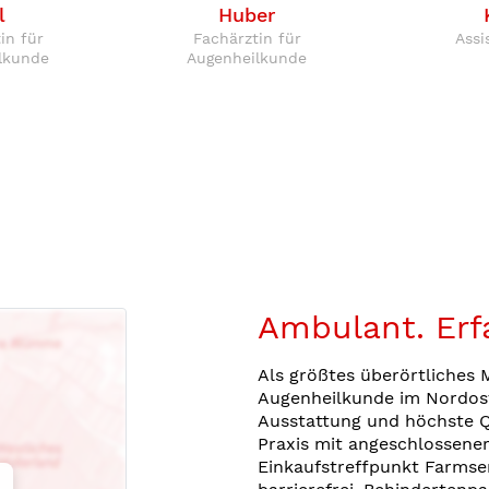
l
Huber
in für
Fachärztin für
Assi
lkunde
Augenheilkunde
Ambulant. Erfa
Als größtes überörtliches
Augenheilkunde im Nordos
Ausstattung und höchste Q
Praxis mit angeschlossener
Einkaufstreffpunkt Farmsen