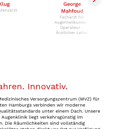
Klug
George
Kont
stenzarzt
Mahfoud
Facharzt für
Augen
Augenheilkunde -
Operateur -
Ärztlicher Leiter
hren. Innovativ.
 Medizinisches Versorgungszentrum (MVZ) für
ten Hamburgs verbinden wir moderne
ualitätsstandards unter einem Dach. Unsere
 Augenklinik liegt verkehrsgünstig im
. Die Räumlichkeiten sind vollständig