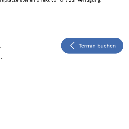
rkplätze stehen direkt vor Ort zur Verfügung.
Termin buchen
r
hr
Uhr