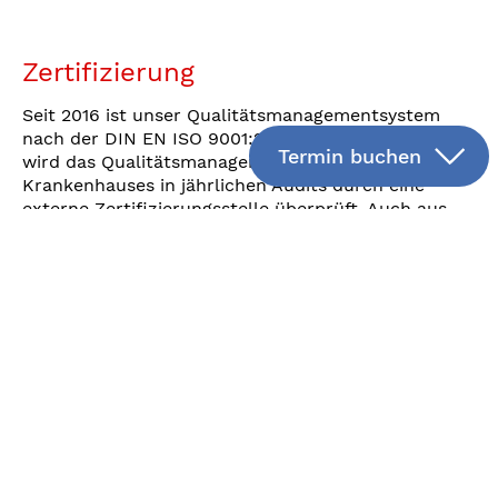
Zertifizierung
Seit 2016 ist unser Qualitätsmanagementsystem
nach der DIN EN ISO 9001:2015 zertifiziert. Seitdem
Termin buchen
wird das Qualitätsmanagementsystem unseres
Krankenhauses in jährlichen Audits durch eine
externe Zertifizierungsstelle überprüft. Auch aus
diesen externen Audits werden
Verbesserungsmaßnahmen zur Weiterentwicklung
abgeleitet und umgesetzt.