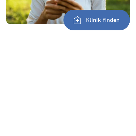
Klinik finden
Aktuelles & Presse
Gemeinsam aktiv beim HafenCity
Run 2026 in Hamburg
Mehr lesen
Austausch, Zusammenarbeit &
gemeinsames Weiterdenken:
Fachbereichstreffen
Ophtalmologie
Mehr lesen