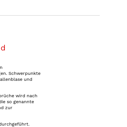
nd
an
gen. Schwerpunkte
Gallenblase und
brüche wird nach
die so genannte
nd zur
durchgeführt.