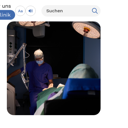
 uns
Aa
linik