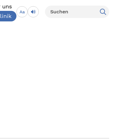
 uns
Aa
linik