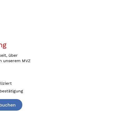
ng
eit, über
 in unserem MVZ
iziert
bestätigung
 buchen