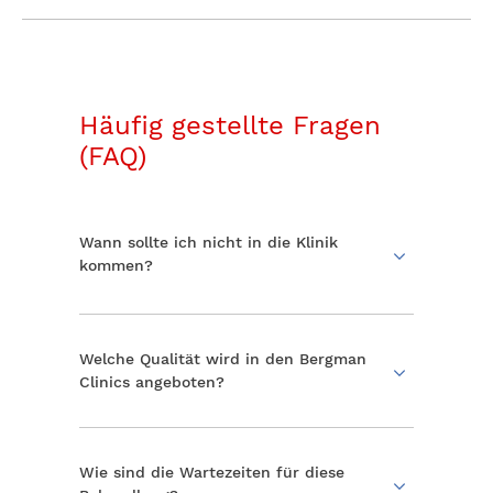
Häufig gestellte Fragen
(FAQ)
Wann sollte ich nicht in die Klinik
kommen?
Kommen Sie nicht in die Klinik, wenn Sie
eine Erkältung mit oder ohne Fieber
und/oder Kurzatmigkeit haben. In diesem
Welche Qualität wird in den Bergman
Fall setzen Sie sich bitte telefonisch mit
Clinics angeboten?
uns in Verbindung. Wir werden dann einen
neuen Termin vereinbaren.
Wie sind die Wartezeiten für diese