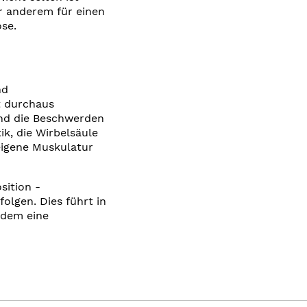
r anderem für einen
se.
nd
t durchaus
ind die Beschwerden
ik, die Wirbelsäule
eigene Muskulatur
sition -
olgen. Dies führt in
udem eine