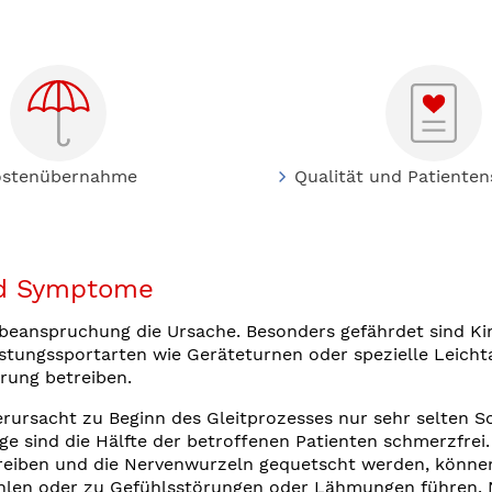
ostenübernahme
Qualität und Patienten
d Symptome
rbeanspruchung die Ursache. Besonders gefährdet sind K
istungssportarten wie Geräteturnen oder spezielle Leichta
rung betreiben.
erursacht zu Beginn des Gleitprozesses nur sehr selten 
e sind die Hälfte der betroffenen Patienten schmerzfrei.
 reiben und die Nervenwurzeln gequetscht werden, könn
ahlen oder zu Gefühlsstörungen oder Lähmungen führen. N