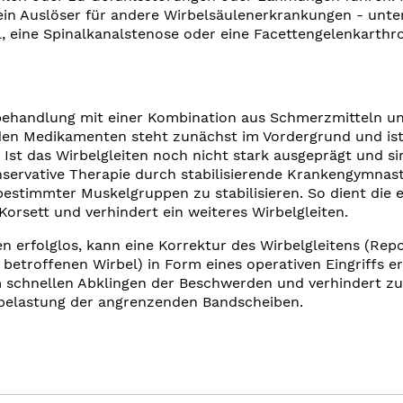
ein Auslöser für andere Wirbelsäulenerkrankungen - unte
, eine Spinalkanalstenose oder eine Facettengelenkarthro
ehandlung mit einer Kombination aus Schmerzmitteln u
n Medikamenten steht zunächst im Vordergrund und is
 Ist das Wirbelgleiten noch nicht stark ausgeprägt und s
onservative Therapie durch stabilisierende Krankengymnast
bestimmter Muskelgruppen zu stabilisieren. So dient die 
Korsett und verhindert ein weiteres Wirbelgleiten.
en erfolglos, kann eine Korrektur des Wirbelgleitens (Repo
betroffenen Wirbel) in Form eines operativen Eingriffs erf
em schnellen Abklingen der Beschwerden und verhindert z
belastung der angrenzenden Bandscheiben.