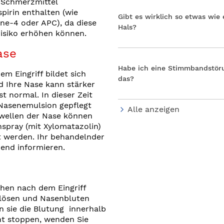
, Schmerzmittel
pirin enthalten (wie
Gibt es wirklich so etwas wie
ine-4 oder APC), da diese
Hals?
risiko erhöhen können.
ase
Habe ich eine Stimmbandstör
em Eingriff bildet sich
das?
d Ihre Nase kann stärker
st normal. In dieser Zeit
 Nasenemulsion gepflegt
Alle anzeigen
wellen der Nase können
spray (mit Xylomatazolin)
 werden. Ihr behandelnder
hend informieren.
hen nach dem Eingriff
blösen und Nasenbluten
 sie die Blutung innerhalb
ht stoppen, wenden Sie