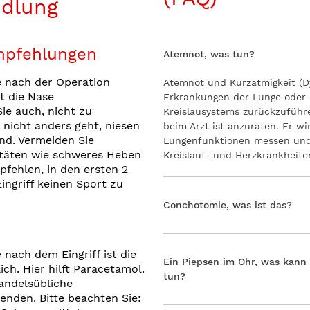
dlung
mpfehlungen
Atemnot, was tun?
e nach der Operation
Atemnot und Kurzatmigkeit (D
ht die Nase
Erkrankungen der Lunge oder 
ie auch, nicht zu
Kreislausystems zurückzuführ
 nicht anders geht, niesen
beim Arzt ist anzuraten. Er wi
nd. Vermeiden Sie
Lungenfunktionen messen und 
itäten wie schweres Heben
Kreislauf- und Herzkrankheit
fehlen, in den ersten 2
ngriff keinen Sport zu
Conchotomie, was ist das?
 nach dem Eingriff ist die
Ein Piepsen im Ohr, was kan
ch. Hier hilft Paracetamol.
tun?
andelsübliche
nden. Bitte beachten Sie: