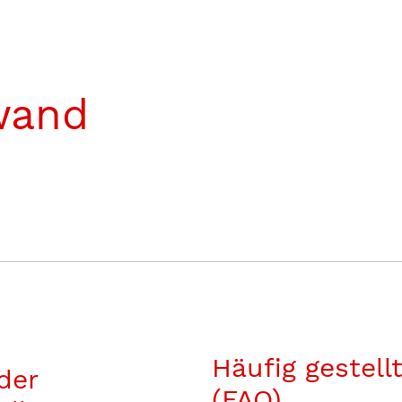
wand
Häufig gestell
der
(FAQ)