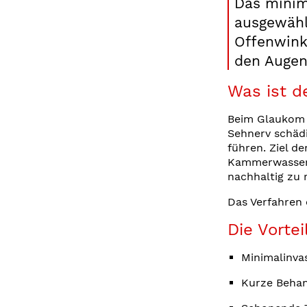
Das minim
ausgewähl
Offenwink
den Augen
Was ist d
Beim Glaukom 
Sehnerv schäd
führen. Ziel d
Kammerwassers
nachhaltig zu 
Das Verfahren 
Die Vortei
Minimalinva
Kurze Beha