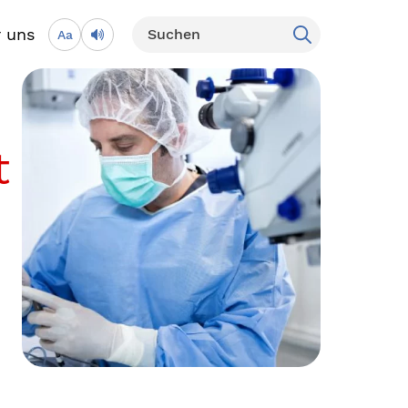
 uns
Aa
t