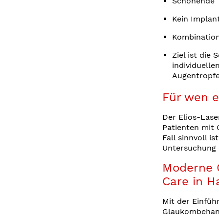
Schonende 
Kein Implant
Kombination
Ziel ist di
individuelle
Augentropf
Für wen e
Der Elios-Lase
Patienten mit 
Fall sinnvoll i
Untersuchung 
Moderne G
Care in 
Mit der Einfüh
Glaukombehand